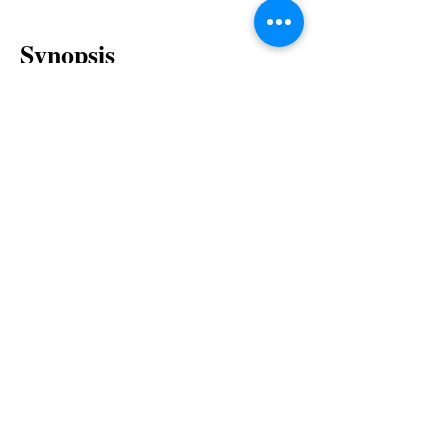
Synop
sis
Septembre 2007. Fred, jeune
Suédoise de dix-sept ans, emménage
à Trieste et commence une année de
terminale au lycée technique de la
ville. Seule fille de sa classe, elle se
retrouve au centre de l'attention, en
particulier de celle d'un trio
inséparable de garçons. Ensemble,
ils expérimentent de nouveaux
sentiments, confrontent leurs doutes,
et soumettent leur amitié à rude
épreuve. Cette année du bac les
marquera pour toujours.